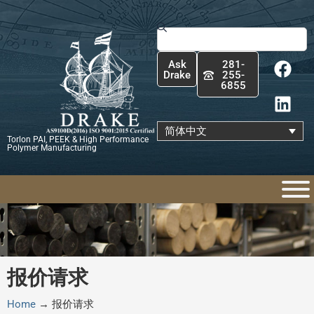
跳
至
Search
内
F
L
容
Ask
281-
a
i
Drake
255-
6855
c
n
e
k
b
e
简体中文
Torlon PAI, PEEK & High Performance
o
d
Polymer Manufacturing
o
i
k
n
报价请求
Home
→
报价请求