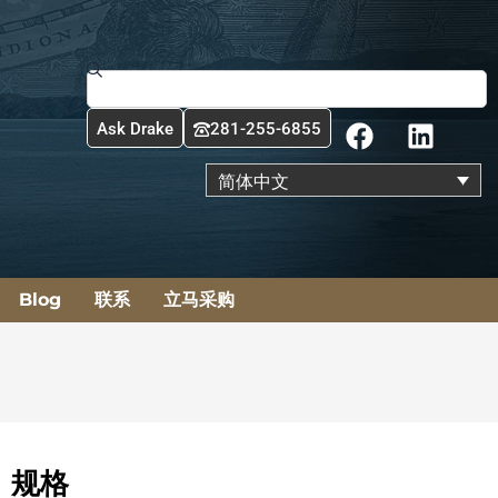
Search
F
L
Ask Drake
281-255-6855
a
i
c
n
简体中文
e
k
b
e
o
d
o
i
Blog
联系
立马采购
k
n
规格