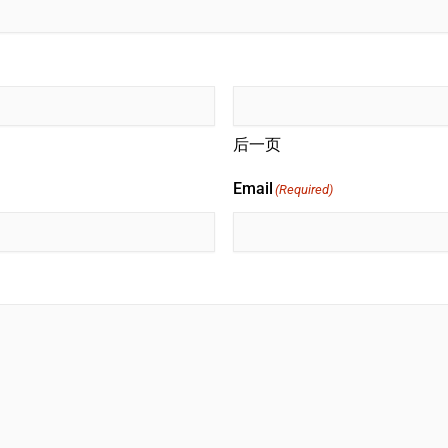
后一页
Email
(Required)