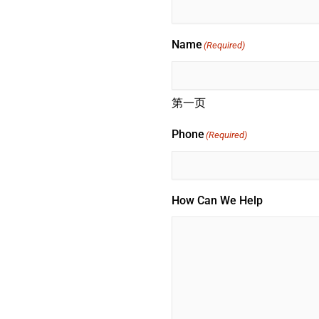
Name
(Required)
第一页
Phone
(Required)
How Can We Help