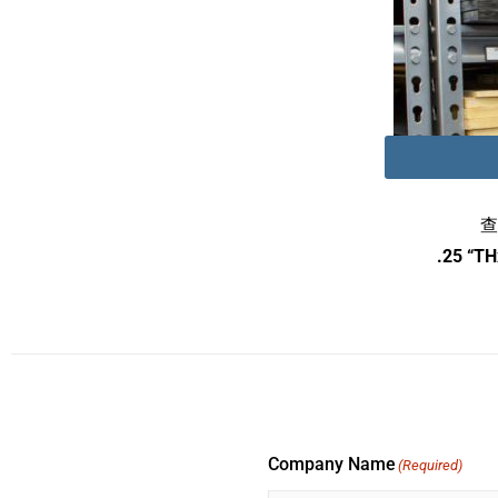
查
.25 “T
Company Name
(Required)