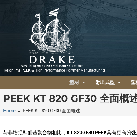
跳
至
内
容
Torlon PAI, PEEK & High Performance Polymer Manufacturing
型材
射出成型
塑
PEEK KT 820 GF30 全面概
Home
→
PEEK KT 820 GF30 全面概述
与非增强型酮基聚合物相比，
KT 820GF30 PEEK
具有更高的强