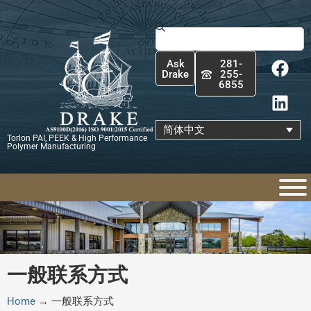
跳
至
Search
内
F
L
容
Ask
281-
a
i
Drake
255-
6855
c
n
e
k
b
e
简体中文
Torlon PAI, PEEK & High Performance
o
d
Polymer Manufacturing
o
i
k
n
一般联系方式
Home
→
一般联系方式