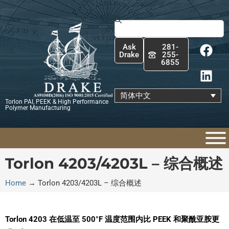
跳
至
Search
内
F
L
容
Ask
281-
a
i
Drake
255-
6855
c
n
e
k
b
e
简体中文
Torlon PAI, PEEK & High Performance
o
d
Polymer Manufacturing
o
i
k
n
Torlon 4203/4203L – 综合概述
Home
→
Torlon 4203/4203L – 综合概述
Torlon 4203 在低温至 500°F 温度范围内比 PEEK 和聚酰亚胺更