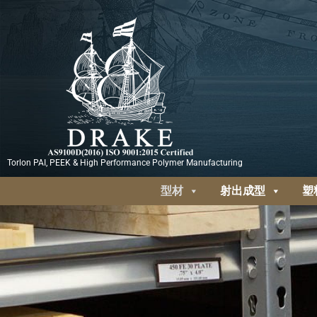
跳
至
内
容
Torlon PAI, PEEK & High Performance Polymer Manufacturing
型材
射出成型
塑