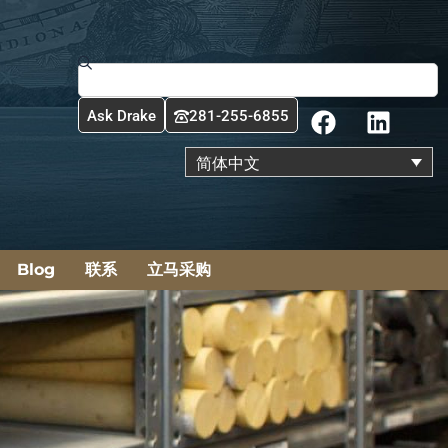
Search
F
L
Ask Drake
281-255-6855
a
i
c
n
简体中文
e
k
b
e
o
d
o
i
Blog
联系
立马采购
k
n