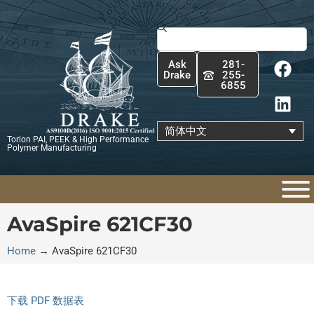
跳
至
Search
内
F
L
容
Ask
281-
a
i
Drake
255-
6855
c
n
e
k
b
e
简体中文
Torlon PAI, PEEK & High Performance
o
d
Polymer Manufacturing
o
i
k
n
AvaSpire 621CF30
Home
→
AvaSpire 621CF30
下载 PDF 数据表