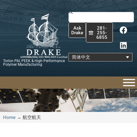
跳
至
Search
内
F
L
容
Ask
281-
a
i
Drake
255-
6855
c
n
e
k
b
e
简体中文
Torlon PAI, PEEK & High Performance
o
d
Polymer Manufacturing
o
i
k
n
Home
→
航空航天