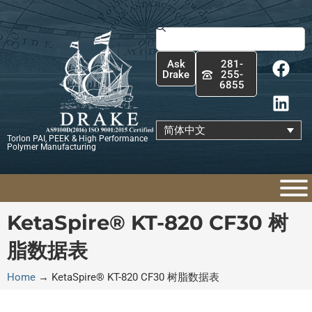
跳
至
Search
内
F
L
容
Ask
281-
a
i
Drake
255-
6855
c
n
e
k
b
e
简体中文
Torlon PAI, PEEK & High Performance
o
d
Polymer Manufacturing
o
i
k
n
KetaSpire® KT-820 CF30 树
脂数据表
Home
→
KetaSpire® KT-820 CF30 树脂数据表