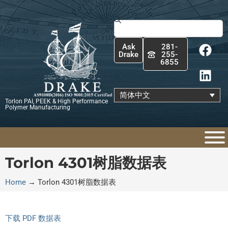
跳
至
Search
内
F
L
容
Ask
281-
a
i
Drake
255-
6855
c
n
e
k
b
e
简体中文
Torlon PAI, PEEK & High Performance
o
d
Polymer Manufacturing
o
i
k
n
Torlon 4301树脂数据表
Home
→
Torlon 4301树脂数据表
下载 PDF 数据表