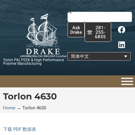
跳
至
Search
内
F
L
容
Ask
281-
a
i
Drake
255-
6855
c
n
e
k
b
e
简体中文
Torlon PAI, PEEK & High Performance
o
d
Polymer Manufacturing
o
i
k
n
Torlon 4630
Home
→
Torlon 4630
下载 PDF 数据表