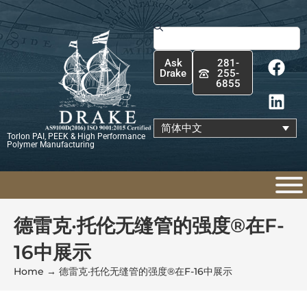
跳
至
Search
内
F
L
容
Ask
281-
a
i
Drake
255-
6855
c
n
e
k
b
e
简体中文
Torlon PAI, PEEK & High Performance
o
d
Polymer Manufacturing
o
i
k
n
德雷克·托伦无缝管的强度®在F-
16中展示
Home
→
德雷克·托伦无缝管的强度®在F-16中展示