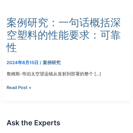
案
案例研究：一句话概括深
例
研
空塑料的性能要求：可靠
究：
一
性
句
话
2024年8月15日
/
案例研究
概
括
詹姆斯-韦伯太空望远镜从发射到部署的整个 […]
深
空
Read Post »
塑
料
的
性
能
Ask the Experts
要