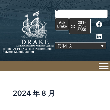
跳
至
Search
内
F
L
容
Ask
281-
a
i
Drake
255-
6855
c
n
e
k
b
e
简体中文
Torlon PAI, PEEK & High Performance
o
d
Polymer Manufacturing
o
i
k
n
2024 年 8 月