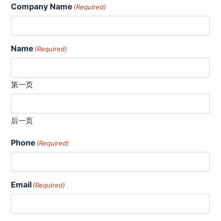
求：
Company Name
(Required)
可
靠
性
Name
(Required)
第一页
后一页
Phone
(Required)
Email
(Required)