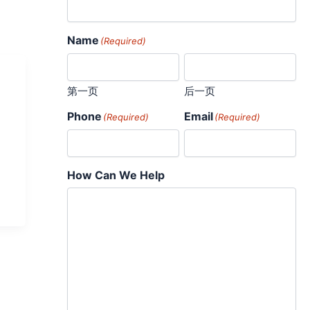
Name
(Required)
第一页
后一页
Phone
Email
(Required)
(Required)
How Can We Help