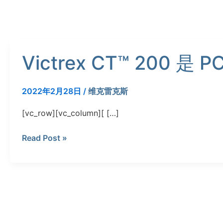
Victrex
Victrex CT™ 200 
CT™
200
是
2022年2月28日
/
维克雷克斯
PCTFE
的
[vc_row][vc_column][ […]
卓
越
Read Post »
替
代
品