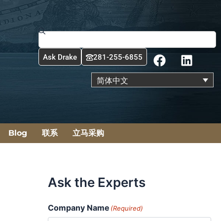
Search
F
L
Ask Drake
281-255-6855
a
i
c
n
简体中文
e
k
b
e
o
d
o
i
Blog
联系
立马采购
k
n
Ask the Experts
Company Name
(Required)