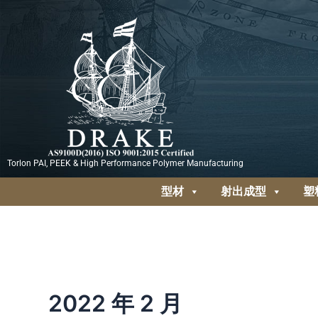
跳
至
内
容
Torlon PAI, PEEK & High Performance Polymer Manufacturing
型材
射出成型
塑
2022 年 2 月