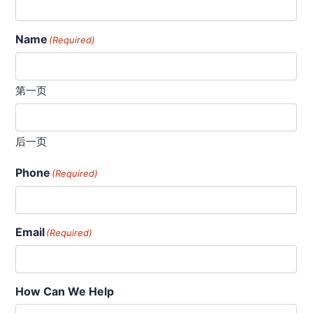
Name
(Required)
第一页
后一页
Phone
(Required)
Email
(Required)
How Can We Help