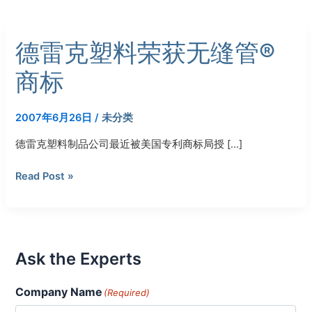
德
德雷克塑料荣获无缝管®
雷
克
商标
塑
料
荣
2007年6月26日
/
未分类
获
德雷克塑料制品公司最近被美国专利商标局授 […]
无
缝
Read Post »
管
®
商
标
Ask the Experts
Company Name
(Required)