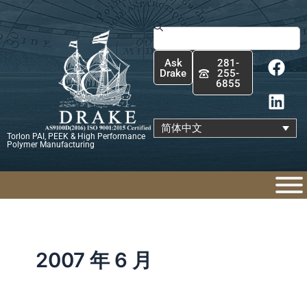
跳
至
Search
内
F
L
容
Ask
281-
a
i
Drake
255-
6855
c
n
e
k
b
e
简体中文
Torlon PAI, PEEK & High Performance
o
d
Polymer Manufacturing
o
i
k
n
2007 年 6 月