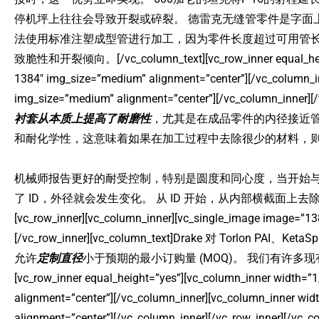
停机坪上往往会导致开裂或碎裂。 德雷克无缝管零件是字面
法使用标准注塑成型管进行加工，因为零件长度超过可用管长
致脆性和开裂倾向。[/vc_column_text][vc_row_inner equal_height=
1384″ img_size=”medium” alignment=”center”][/vc_column_i
img_size=”medium” alignment=”center”][/vc_column_inner][
衬套从本质上提高了耐磨性
，尤其是在成品零件的内径接近管
和耐化学性，这意味着如果在加工过程中去除很少的材料，
机械师报告更好的耐受控制，特别是圆度和同心度，当开始与
了 ID，外径就会发生变化。 从 ID 开始，从内部横截面上去除较
[vc_row_inner][vc_column_inner][vc_single_image image=”13
[/vc_row_inner][vc_column_text]Drake 对 Torlon PAI、K
允许
定制直径
小于预期的最小订购量 (MOQ)。 我们有许多现有的
[vc_row_inner equal_height=”yes”][vc_column_inner width=
alignment=”center”][/vc_column_inner][vc_column_inner wi
alignment=”center”][/vc_column_inner][/vc_row_inner][/vc_c