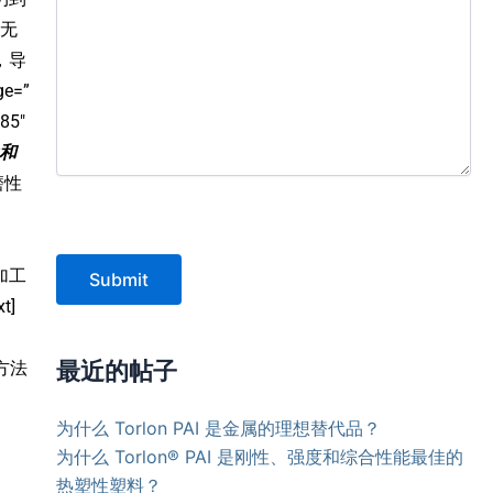
且无
，导
ge=”
385″
承和
磨性
加工
Submit
t]
最近的帖子
”方法
为什么 Torlon PAI 是金属的理想替代品？
为什么 Torlon® PAI 是刚性、强度和综合性能最佳的
热塑性塑料？