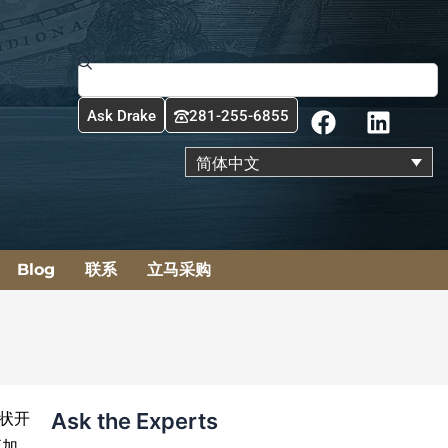
Search
F
L
Ask Drake
281-255-6855
a
i
c
n
简体中文
e
k
b
e
o
d
o
i
Blog
联系
立马采购
k
n
Ask the Experts
形状开
更加