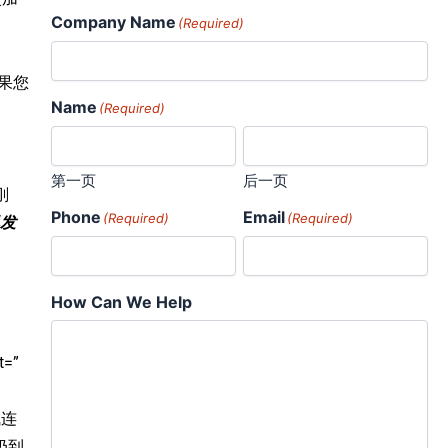
Company Name
(Required)
果您
Name
(Required)
第一页
后一页
刚
Phone
Email
(Required)
(Required)
发
How Can We Help
t=”
气连
扔到