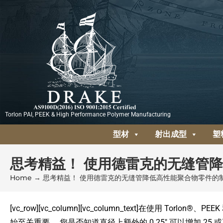
跳
至
内
容
Torlon PAI, PEEK & High Performance Polymer Manufacturing
型材
射出成型
塑
思考精益！ 使用德雷克的无缝管
Home
→
思考精益！ 使用德雷克的无缝管降低高性能聚合物零件的
[vc_row][vc_column][vc_column_text]在使用
始至关重要。 您是否知道直径上额外的 0.25″ 可以增加 